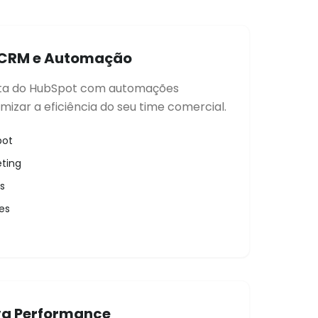
 CRM e Automação
ta do HubSpot com automações
mizar a eficiência do seu time comercial.
pot
ting
s
es
va Performance