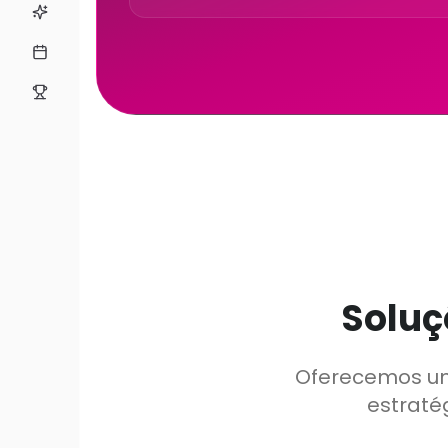
Soluç
Oferecemos um
estraté