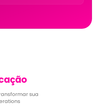
cação
ransformar sua
erations